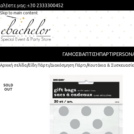
αλέστε μας: +30 2333300452
Skip to navigation
Skip to main content
ΓΑΜΟΣ
ΒΑΠΤΙΣΗ
ΠΆΡΤΙ
PERSONA
Αρχική σελίδα
Είδη Πάρτι
Διακόσμηση Πάρτι
Κουτάκια & Συσκευασίε
SOLD
OUT