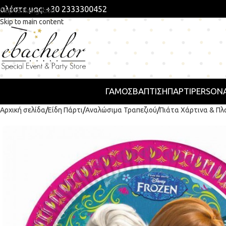
αλέστε μας: +30 2333300452
Skip to navigation
Skip to main content
ΓΑΜΟΣ
ΒΑΠΤΙΣΗ
ΠΆΡΤΙ
PERSONA
Αρχική σελίδα
Είδη Πάρτι
Αναλώσιμα Τραπεζιού
Πιάτα Χάρτινα & Πλ