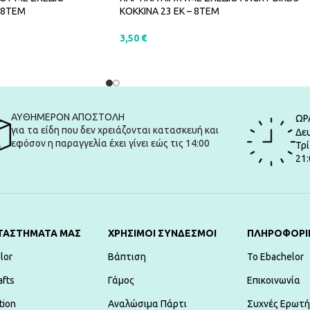
ΚΟΚΚΙΝΑ 23 ΕΚ – 8ΤΕΜ
 8ΤΕΜ
3,50
€
ΠΡΟΣΘΉΚΗ ΣΤΟ ΚΑΛΆΘΙ
ΑΛΆΘΙ
ΑΥΘΗΜΕΡΟΝ ΑΠΟΣΤΟΛΗ
ΩΡ
για τα είδη που δεν χρειάζονται κατασκευή και
Δευ
εφόσον η παραγγελία έχει γίνει εώς τις 14:00
Τρί
21:
ΤΑΣΤΗΜΑΤΑ ΜΑΣ
ΧΡΗΣΙΜΟΙ ΣΥΝΔΕΣΜΟΙ
ΠΛΗΡΟΦΟΡΙ
lor
Βάπτιση
To Ebachelor
afts
Γάμος
Επικοινωνία
tion
Αναλώσιμα Πάρτι
Συχνές Ερωτή