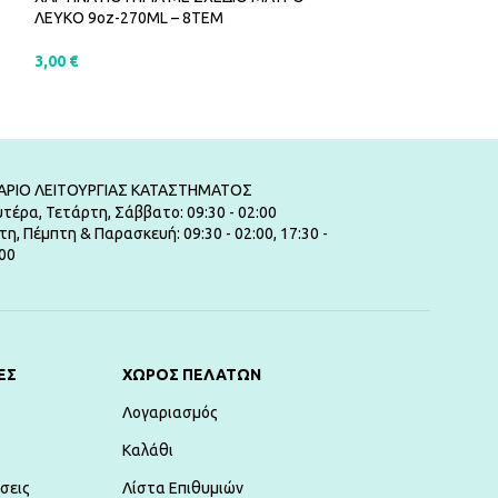
ΛΕΥΚΟ 9oz-270ML – 8ΤΕΜ
12oz-355ML – 6 
3,00
€
2,50
€
ΠΡΟΣΘΉΚΗ ΣΤΟ ΚΑΛΆΘΙ
ΠΡΟΣΘΉΚΗ ΣΤ
ΑΡΙΟ ΛΕΙΤΟΥΡΓΙΑΣ ΚΑΤΑΣΤΗΜΑΤΟΣ
τέρα, Τετάρτη, Σάββατο: 09:30 - 02:00
τη, Πέμπτη & Παρασκευή: 09:30 - 02:00, 17:30 -
00
ΕΣ
ΧΏΡΟΣ ΠΕΛΑΤΏΝ
Λογαριασμός
Καλάθι
σεις
Λίστα Επιθυμιών