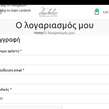
Skip to navigation
Skip to main content
0
0,00
Ο λογαριασμός μου
Home
Ο λογαριασμός μου
γγραφή
*
νομα χρήστη
*
εύθυνση email
*
ωδικός