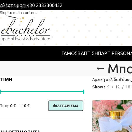
αλέστε μας: +30 2333300452
Skip to navigation
Skip to main content
ΓΑΜΟΣ
ΒΑΠΤΙΣΗ
ΠΆΡΤΙ
PERSONA
Μπο
ΤΙΜΗ
Αρχική σελίδα
Γάμος
Show
9
12
18
Τιμή:
0 €
—
10 €
ΦΙΛΤΡΆΡΙΣΜΑ