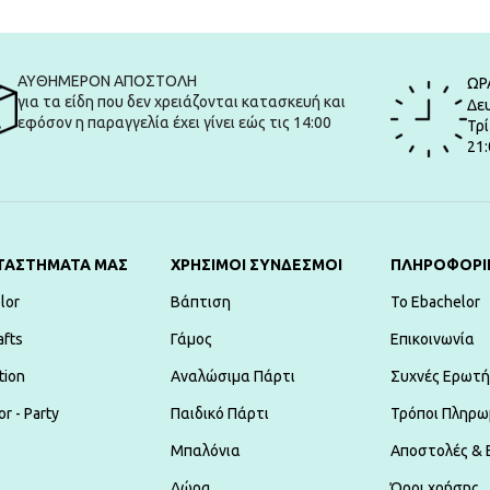
ΑΥΘΗΜΕΡΟΝ ΑΠΟΣΤΟΛΗ
ΩΡ
για τα είδη που δεν χρειάζονται κατασκευή και
Δευ
εφόσον η παραγγελία έχει γίνει εώς τις 14:00
Τρί
21:
ΤΑΣΤΗΜΑΤΑ ΜΑΣ
ΧΡΗΣΙΜΟΙ ΣΥΝΔΕΣΜΟΙ
ΠΛΗΡΟΦΟΡΙ
lor
Βάπτιση
To Ebachelor
afts
Γάμος
Επικοινωνία
tion
Αναλώσιμα Πάρτι
Συχνές Ερωτή
r - Party
Παιδικό Πάρτι
Τρόποι Πληρω
Μπαλόνια
Αποστολές & 
Δώρα
Όροι χρήσης