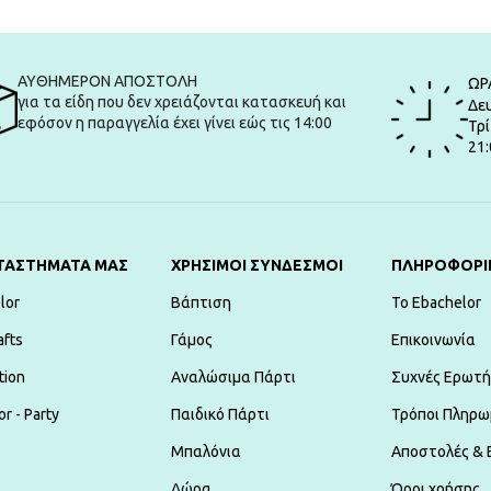
ΑΥΘΗΜΕΡΟΝ ΑΠΟΣΤΟΛΗ
ΩΡ
για τα είδη που δεν χρειάζονται κατασκευή και
Δευ
εφόσον η παραγγελία έχει γίνει εώς τις 14:00
Τρί
21:
ΤΑΣΤΗΜΑΤΑ ΜΑΣ
ΧΡΗΣΙΜΟΙ ΣΥΝΔΕΣΜΟΙ
ΠΛΗΡΟΦΟΡΙ
lor
Βάπτιση
To Ebachelor
afts
Γάμος
Επικοινωνία
tion
Αναλώσιμα Πάρτι
Συχνές Ερωτή
r - Party
Παιδικό Πάρτι
Τρόποι Πληρω
Μπαλόνια
Αποστολές & 
Δώρα
Όροι χρήσης