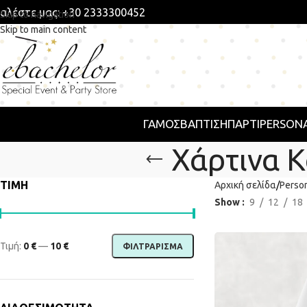
αλέστε μας: +30 2333300452
Skip to navigation
Skip to main content
ΓΑΜΟΣ
ΒΑΠΤΙΣΗ
ΠΆΡΤΙ
PERSONA
Χάρτινα Κ
ΤΙΜΗ
Αρχική σελίδα
Perso
Show
9
12
18
Τιμή:
0 €
—
10 €
ΦΙΛΤΡΆΡΙΣΜΑ