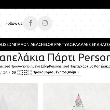
Follow us:
LISED
ΜΠΑΛΟΝΙΑ
BACHELOR PARTY
ΔΩΡΑ
ΑΛΛΕΣ ΕΚΔΗΛΩΣ
απελάκια Πάρτι Person
nalised Προσωποποιημένα Είδη
Personalised Πάρτι
Χάρτινα Καπελάκια
24
36