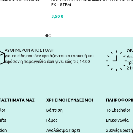
ΕΚ – 8ΤΕΜ
3,50
€
ΑΛΆΘΙ
ΠΡΟΣΘΉΚΗ ΣΤΟ ΚΑΛΆΘΙ
ΑΥΘΗΜΕΡΟΝ ΑΠΟΣΤΟΛΗ
ΩΡ
για τα είδη που δεν χρειάζονται κατασκευή και
Δευ
εφόσον η παραγγελία έχει γίνει εώς τις 14:00
Τρί
21:
ΤΑΣΤΗΜΑΤΑ ΜΑΣ
ΧΡΗΣΙΜΟΙ ΣΥΝΔΕΣΜΟΙ
ΠΛΗΡΟΦΟΡΙ
lor
Βάπτιση
To Ebachelor
afts
Γάμος
Επικοινωνία
tion
Αναλώσιμα Πάρτι
Συχνές Ερωτή