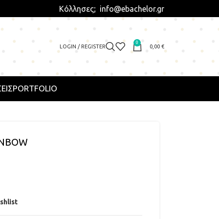
Κόλλησες; info@ebachelor.gr
0
LOGIN / REGISTER
0,00
€
ΕΙΣ
PORTFOLIO
AINBOW
shlist