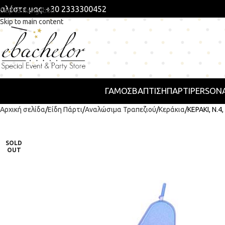
αλέστε μας: +30 2333300452
Skip to navigation
Skip to main content
ΓΑΜΟΣ
ΒΑΠΤΙΣΗ
ΠΆΡΤΙ
PERSONA
Αρχική σελίδα
Είδη Πάρτι
Αναλώσιμα Τραπεζιού
Κεράκια
ΚΕΡΑΚI, Ν.
SOLD
OUT