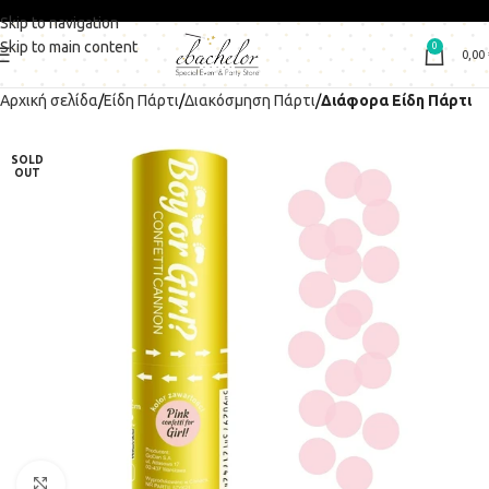
Skip to navigation
Skip to main content
0
0,00
Αρχική σελίδα
Είδη Πάρτι
Διακόσμηση Πάρτι
Διάφορα Είδη Πάρτι
SOLD
OUT
Click to enlarge