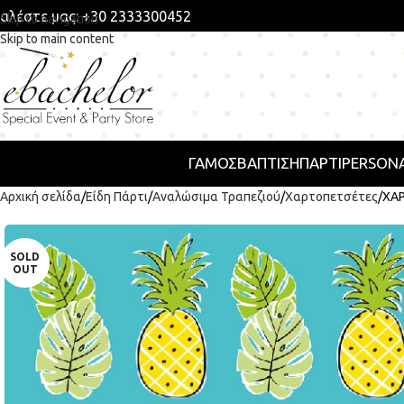
αλέστε μας: +30 2333300452
Skip to navigation
Skip to main content
ΓΑΜΟΣ
ΒΑΠΤΙΣΗ
ΠΆΡΤΙ
PERSONA
Αρχική σελίδα
Είδη Πάρτι
Αναλώσιμα Τραπεζιού
Χαρτοπετσέτες
ΧΑΡ
SOLD
OUT