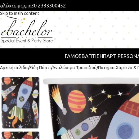
αλέστε μας: +30 2333300452
Skip to navigation
Skip to main content
ΓΑΜΟΣ
ΒΑΠΤΙΣΗ
ΠΆΡΤΙ
PERSONA
Αρχική σελίδα
Είδη Πάρτι
Αναλώσιμα Τραπεζιού
Ποτήρια Χάρτινα & 