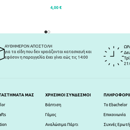
4,00
€
ΑΛΆΘΙ
ΠΡΟΣΘΉΚΗ ΣΤΟ ΚΑΛΆΘΙ
ΑΥΘΗΜΕΡΟΝ ΑΠΟΣΤΟΛΗ
ΩΡ
για τα είδη που δεν χρειάζονται κατασκευή και
Δευ
εφόσον η παραγγελία έχει γίνει εώς τις 14:00
Τρί
21:
ΤΑΣΤΗΜΑΤΑ ΜΑΣ
ΧΡΗΣΙΜΟΙ ΣΥΝΔΕΣΜΟΙ
ΠΛΗΡΟΦΟΡΙ
lor
Βάπτιση
To Ebachelor
afts
Γάμος
Επικοινωνία
tion
Αναλώσιμα Πάρτι
Συχνές Ερωτή