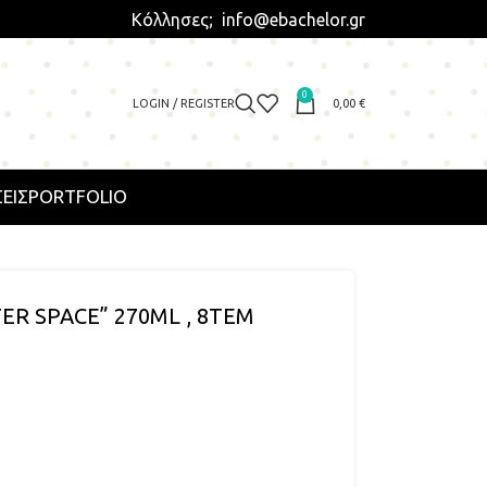
Κόλλησες; info@ebachelor.gr
0
LOGIN / REGISTER
0,00
€
ΕΙΣ
PORTFOLIO
R SPACE” 270ML , 8ΤΕΜ