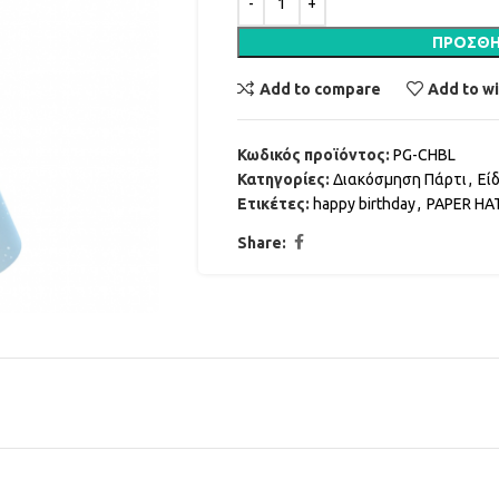
ΠΡΟΣΘΉ
Add to compare
Add to wi
Κωδικός προϊόντος:
PG-CHBL
Κατηγορίες:
Διακόσμηση Πάρτι
,
Εί
Ετικέτες:
happy birthday
,
PAPER HA
Share: