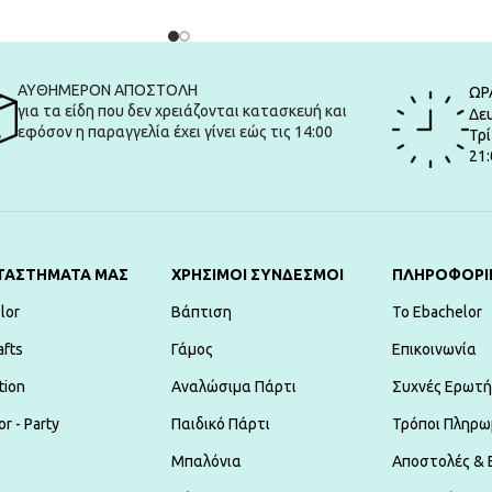
ΑΥΘΗΜΕΡΟΝ ΑΠΟΣΤΟΛΗ
ΩΡ
για τα είδη που δεν χρειάζονται κατασκευή και
Δευ
εφόσον η παραγγελία έχει γίνει εώς τις 14:00
Τρί
21:
ΤΑΣΤΗΜΑΤΑ ΜΑΣ
ΧΡΗΣΙΜΟΙ ΣΥΝΔΕΣΜΟΙ
ΠΛΗΡΟΦΟΡΙ
lor
Βάπτιση
To Ebachelor
afts
Γάμος
Επικοινωνία
tion
Αναλώσιμα Πάρτι
Συχνές Ερωτή
r - Party
Παιδικό Πάρτι
Τρόποι Πληρω
Μπαλόνια
Αποστολές & 