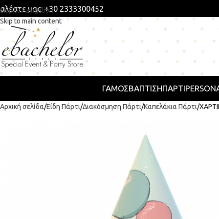
αλέστε μας: +30 2333300452
Skip to navigation
Skip to main content
ΓΑΜΟΣ
ΒΑΠΤΙΣΗ
ΠΆΡΤΙ
PERSONA
Αρχική σελίδα
Είδη Πάρτι
Διακόσμηση Πάρτι
Καπελάκια Πάρτι
ΧΑΡΤΙ