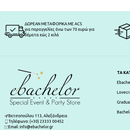
ΔΩΡΕΑΝ ΜΕΤΑΦΟΡΙΚΑ ΜΕ ACS
για παραγγελίες άνω των 70 ευρώ για
δέματα εώς 2 κιλά
ΤΑ ΚΑ
Ebache
Lovecr
Gradua
Bachelo
Βετσοπούλου 113, Αλεξάνδρεια
Τηλέφωνο: (+30) 23333 00452
Εmail: info@ebachelor.gr