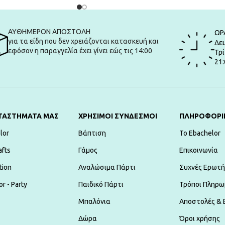
ΑΥΘΗΜΕΡΟΝ ΑΠΟΣΤΟΛΗ
ΩΡ
για τα είδη που δεν χρειάζονται κατασκευή και
Δευ
εφόσον η παραγγελία έχει γίνει εώς τις 14:00
Τρί
21:
ΤΑΣΤΗΜΑΤΑ ΜΑΣ
ΧΡΗΣΙΜΟΙ ΣΥΝΔΕΣΜΟΙ
ΠΛΗΡΟΦΟΡΙ
lor
Βάπτιση
To Ebachelor
afts
Γάμος
Επικοινωνία
tion
Αναλώσιμα Πάρτι
Συχνές Ερωτή
r - Party
Παιδικό Πάρτι
Τρόποι Πληρω
Μπαλόνια
Αποστολές & 
Δώρα
Όροι χρήσης