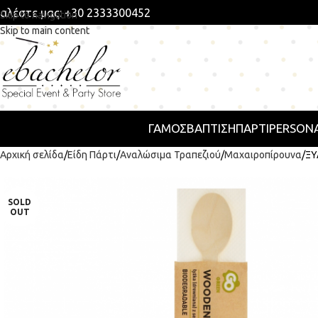
αλέστε μας: +30 2333300452
Skip to navigation
Skip to main content
ΓΑΜΟΣ
ΒΑΠΤΙΣΗ
ΠΆΡΤΙ
PERSONA
Αρχική σελίδα
Είδη Πάρτι
Αναλώσιμα Τραπεζιού
Μαχαιροπίρουνα
ΞΥ
SOLD
OUT