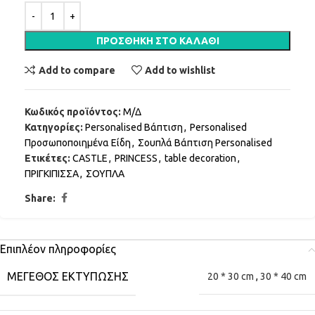
ΠΡΟΣΘΉΚΗ ΣΤΟ ΚΑΛΆΘΙ
Add to compare
Add to wishlist
Κωδικός προϊόντος:
Μ/Δ
Κατηγορίες:
Personalised Βάπτιση
,
Personalised
Προσωποποιημένα Είδη
,
Σουπλά Βάπτιση Personalised
Ετικέτες:
CASTLE
,
PRINCESS
,
table decoration
,
ΠΡΙΓΚΙΠΙΣΣΑ
,
ΣΟΥΠΛΑ
Share:
Επιπλέον πληροφορίες
ΜΈΓΕΘΟΣ ΕΚΤΎΠΩΣΗΣ
20 * 30 cm
,
30 * 40 cm