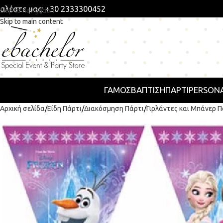
αλέστε μας: +30 2333300452
Skip to navigation
Skip to main content
ΓΑΜΟΣ
ΒΑΠΤΙΣΗ
ΠΆΡΤΙ
PERSONA
Αρχική σελίδα
Είδη Πάρτι
Διακόσμηση Πάρτι
Γιρλάντες και Μπάνερ Π