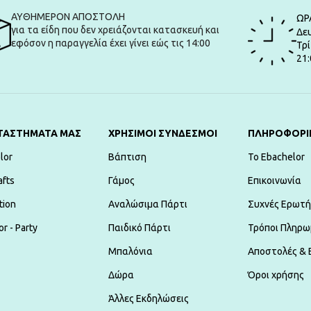
ΑΥΘΗΜΕΡΟΝ ΑΠΟΣΤΟΛΗ
ΩΡ
για τα είδη που δεν χρειάζονται κατασκευή και
Δευ
εφόσον η παραγγελία έχει γίνει εώς τις 14:00
Τρί
21:
ΤΑΣΤΗΜΑΤΑ ΜΑΣ
ΧΡΗΣΙΜΟΙ ΣΥΝΔΕΣΜΟΙ
ΠΛΗΡΟΦΟΡΙ
lor
Βάπτιση
To Ebachelor
afts
Γάμος
Επικοινωνία
tion
Αναλώσιμα Πάρτι
Συχνές Ερωτή
r - Party
Παιδικό Πάρτι
Τρόποι Πληρω
Μπαλόνια
Αποστολές & 
Δώρα
Όροι χρήσης
Άλλες Εκδηλώσεις