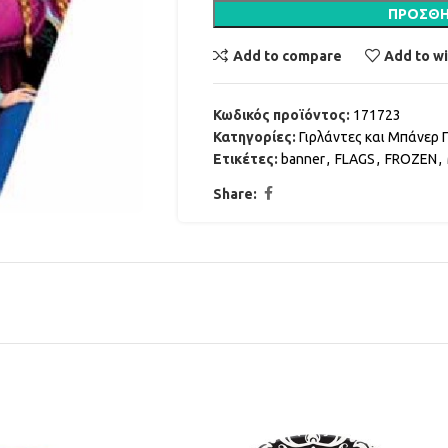
ΠΡΟΣΘΉ
Add to compare
Add to wi
Κωδικός προϊόντος:
171723
Κατηγορίες:
Γιρλάντες και Μπάνερ 
Ετικέτες:
banner
,
FLAGS
,
FROZEN
,
Share: