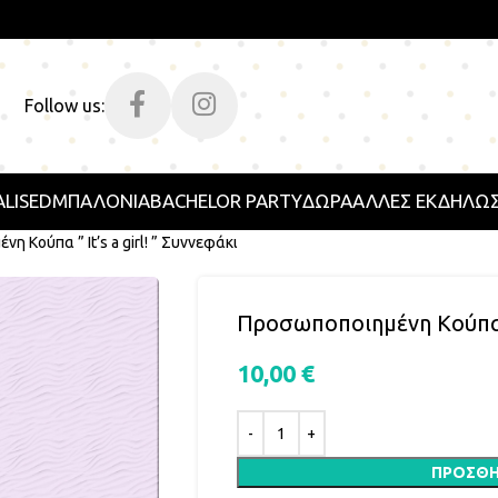
Follow us:
LISED
ΜΠΑΛΟΝΙΑ
BACHELOR PARTY
ΔΩΡΑ
ΑΛΛΕΣ ΕΚΔΗΛΩΣ
η Κούπα ” It’s a girl! ” Συννεφάκι
Προσωποποιημένη Κούπα ” 
10,00
€
ΠΡΟΣΘΉ