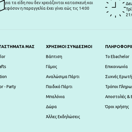
για τα είδη που δεν χρειάζονται κατασκευή και
Δευ
εφόσον η παραγγελία έχει γίνει εώς τις 14:00
Τρί
21:
ΤΑΣΤΗΜΑΤΑ ΜΑΣ
ΧΡΗΣΙΜΟΙ ΣΥΝΔΕΣΜΟΙ
ΠΛΗΡΟΦΟΡΙ
lor
Βάπτιση
To Ebachelor
afts
Γάμος
Επικοινωνία
tion
Αναλώσιμα Πάρτι
Συχνές Ερωτή
r - Party
Παιδικό Πάρτι
Τρόποι Πληρω
Μπαλόνια
Αποστολές & 
Δώρα
Όροι χρήσης
Άλλες Εκδηλώσεις