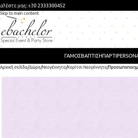
αλέστε μας: +30 2333300452
Skip to navigation
Skip to main content
ΓΑΜΟΣ
ΒΑΠΤΙΣΗ
ΠΆΡΤΙ
PERSONA
Αρχική σελίδα
Δώρα
Νεογέννητα
Κορίτσι Νεογέννητο
Προσωποποιημέν