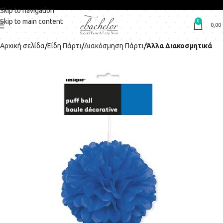
Skip to navigation
Skip to main content
0
0,00
Αρχική σελίδα
Είδη Πάρτι
Διακόσμηση Πάρτι
Άλλα Διακοσμητικά