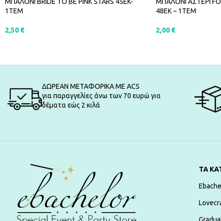
ΜΠΑΛΟΝΙ BRIDE TO BE PINK STARS 45EK-
ΜΠΑΛΟΝΙ ΑΣΤΕΡΙ FO
1ΤΕΜ
48ΕΚ – 1ΤΕΜ
2,50
€
2,00
€
ΠΡΟΣΘΉΚΗ ΣΤΟ ΚΑΛΆΘΙ
ΠΡΟΣΘΉΚΗ ΣΤΟ Κ
ΔΩΡΕΑΝ ΜΕΤΑΦΟΡΙΚΑ ΜΕ ACS
για παραγγελίες άνω των 70 ευρώ για
δέματα εώς 2 κιλά
ΤΑ ΚΑ
Ebache
Lovecr
Gradua