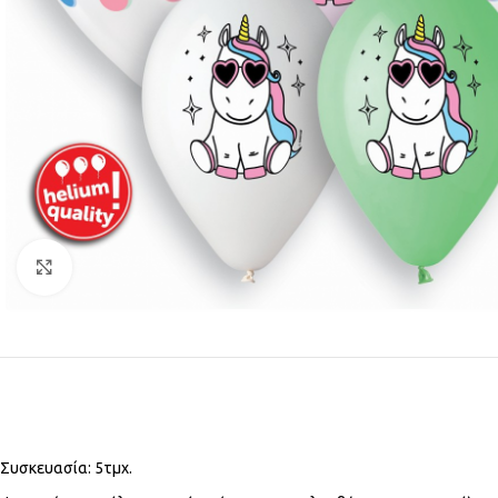
Click to enlarge
Συσκευασία: 5τμχ.