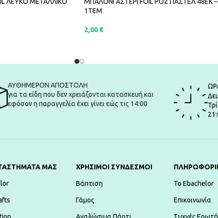
IL ΛΕΥΚΟ ΜΕΤΑΛΛΙΚΟ
ΜΠΑΛΟΝΙ ΑΣΤΕΡΙ FOIL ΡΟΖ ΠΑΣΤΕΛ 48ΕΚ –
1ΤΕΜ
2,00
€
ΑΛΆΘΙ
ΠΡΟΣΘΉΚΗ ΣΤΟ ΚΑΛΆΘΙ
ΑΥΘΗΜΕΡΟΝ ΑΠΟΣΤΟΛΗ
ΩΡ
για τα είδη που δεν χρειάζονται κατασκευή και
Δευ
εφόσον η παραγγελία έχει γίνει εώς τις 14:00
Τρί
21:
ΤΑΣΤΗΜΑΤΑ ΜΑΣ
ΧΡΗΣΙΜΟΙ ΣΥΝΔΕΣΜΟΙ
ΠΛΗΡΟΦΟΡΙ
lor
Βάπτιση
To Ebachelor
afts
Γάμος
Επικοινωνία
tion
Αναλώσιμα Πάρτι
Συχνές Ερωτή