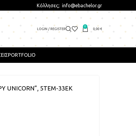
Κόλλησες; info@ebachelor.gr
0
LOGIN / REGISTER
0,00
€
ΕΙΣ
PORTFOLIO
Y UNICORN”, 5ΤΕΜ-33EK