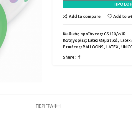
ΠΡΟΣΘΉ
Add to compare
Add to wi
Κωδικός προϊόντος:
GS120/WJR
Κατηγορίες:
Latex Θεματικά
,
Latex
Ετικέτες:
BALLOONS
,
LATEX
,
UNIC
Share:
ΠΕΡΙΓΡΑΦΉ