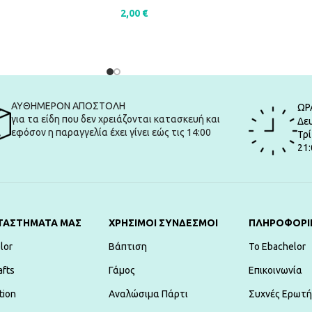
2,00
€
ΠΡΟΣΘΉΚΗ ΣΤΟ ΚΑΛΆΘΙ
ΑΛΆΘΙ
ΑΥΘΗΜΕΡΟΝ ΑΠΟΣΤΟΛΗ
ΩΡ
για τα είδη που δεν χρειάζονται κατασκευή και
Δευ
εφόσον η παραγγελία έχει γίνει εώς τις 14:00
Τρί
21:
ΤΑΣΤΗΜΑΤΑ ΜΑΣ
ΧΡΗΣΙΜΟΙ ΣΥΝΔΕΣΜΟΙ
ΠΛΗΡΟΦΟΡΙ
lor
Βάπτιση
To Ebachelor
afts
Γάμος
Επικοινωνία
tion
Αναλώσιμα Πάρτι
Συχνές Ερωτή