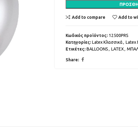
ΠΡΟΣΘΉ
Add to compare
Add to wi
Κωδικός προϊόντος:
12500PRS
Κατηγορίες:
Latex Κλασσικά
,
Latex
Ετικέτες:
BALLOONS
,
LATEX
,
ΜΠΑΛ
Share: