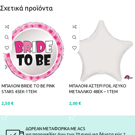
Σχετικά προϊόντα
ΜΠΑΛΟΝΙ BRIDE TO BE PINK
ΜΠΑΛΟΝΙ ΑΣΤΕΡΙ FOIL ΛΕΥΚΟ
STARS 45EK-1ΤΕΜ
ΜΕΤΑΛΛΙΚΟ 48ΕΚ – 1ΤΕΜ
2,50
€
2,00
€
ΠΡΟΣΘΉΚΗ ΣΤΟ ΚΑΛΆΘΙ
ΠΡΟΣΘΉΚΗ ΣΤΟ ΚΑΛΆΘΙ
ΔΩΡΕΑΝ ΜΕΤΑΦΟΡΙΚΑ ΜΕ ACS
για παραγγελίες άνω των 70 ευρώ για δέματα εώς 2