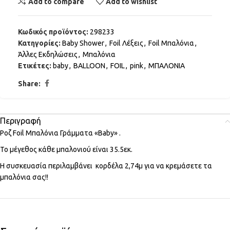
Add to compare
Add to wishlist
Κωδικός προϊόντος:
298233
Κατηγορίες:
Baby Shower
,
Foil Λέξεις
,
Foil Μπαλόνια
,
Άλλες Εκδηλώσεις
,
Μπαλόνια
Ετικέτες:
baby
,
BALLOON
,
FOIL
,
pink
,
ΜΠΑΛΟΝΙΑ
Share:
Περιγραφή
Ροζ Foil Μπαλόνια Γράμματα «Baby» .
Το μέγεθος κάθε μπαλονιού είναι 35.5εκ.
Η συσκευασία περιλαμβάνει κορδέλα 2,74μ για να κρεμάσετε τα
μπαλόνια σας!!