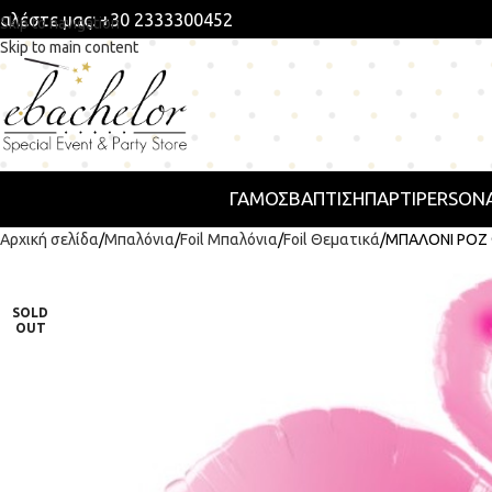
αλέστε μας: +30 2333300452
Skip to navigation
Skip to main content
ΓΑΜΟΣ
ΒΑΠΤΙΣΗ
ΠΆΡΤΙ
PERSONA
Αρχική σελίδα
Μπαλόνια
Foil Μπαλόνια
Foil Θεματικά
ΜΠΑΛΟΝΙ ΡΟΖ 
SOLD
OUT