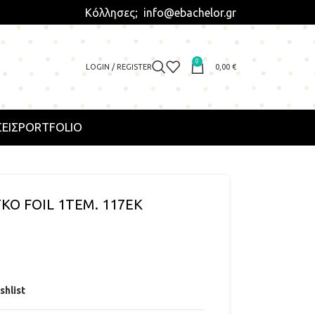
Κόλλησες; info@ebachelor.gr
0
LOGIN / REGISTER
0,00
€
ΕΙΣ
PORTFOLIO
Ο FOIL 1ΤΕΜ. 117ΕΚ
shlist