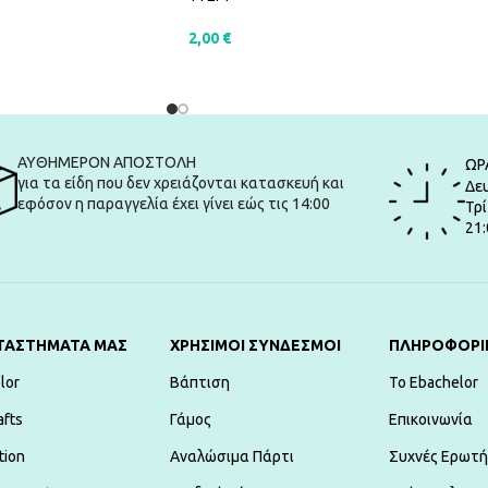
2,00
€
ΑΛΆΘΙ
ΠΡΟΣΘΉΚΗ ΣΤΟ ΚΑΛΆΘΙ
ΑΥΘΗΜΕΡΟΝ ΑΠΟΣΤΟΛΗ
ΩΡ
για τα είδη που δεν χρειάζονται κατασκευή και
Δευ
εφόσον η παραγγελία έχει γίνει εώς τις 14:00
Τρί
21:
ΤΑΣΤΗΜΑΤΑ ΜΑΣ
ΧΡΗΣΙΜΟΙ ΣΥΝΔΕΣΜΟΙ
ΠΛΗΡΟΦΟΡΙ
lor
Βάπτιση
To Ebachelor
afts
Γάμος
Επικοινωνία
tion
Αναλώσιμα Πάρτι
Συχνές Ερωτή