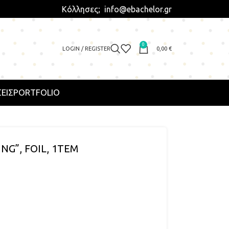
Κόλλησες; info@ebachelor.gr
0
LOGIN / REGISTER
0,00
€
ΕΙΣ
PORTFOLIO
NG”, FOIL, 1ΤΕΜ