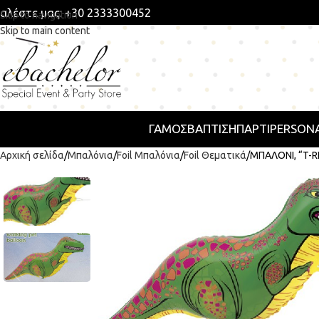
αλέστε μας: +30 2333300452
Skip to navigation
Skip to main content
ΓΑΜΟΣ
ΒΑΠΤΙΣΗ
ΠΆΡΤΙ
PERSONA
Αρχική σελίδα
Μπαλόνια
Foil Μπαλόνια
Foil Θεματικά
ΜΠΑΛΟΝΙ, “T-R