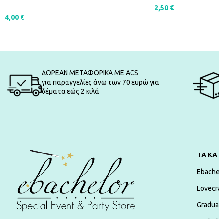
2,50
€
4,00
€
ΠΡΟΣΘΉΚΗ ΣΤΟ Κ
ΠΡΟΣΘΉΚΗ ΣΤΟ ΚΑΛΆΘΙ
ΔΩΡΕΑΝ ΜΕΤΑΦΟΡΙΚΑ ΜΕ ACS
για παραγγελίες άνω των 70 ευρώ για
δέματα εώς 2 κιλά
ΤΑ ΚΑ
Ebache
Lovecr
Gradua