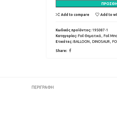
ΠΡΟΣΘΉ
Add to compare
Add to wi
Κωδικός προϊόντος:
195087-1
Κατηγορίες:
Foil Θεματικά
,
Foil Μπ
Ετικέτες:
BALLOON
,
DINOSAUR
,
FO
Share:
ΠΕΡΙΓΡΑΦΉ