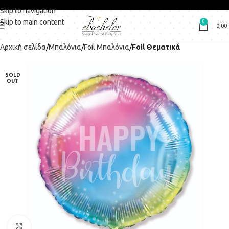
Skip to navigation
Skip to main content
0
0,00
Αρχική σελίδα
Μπαλόνια
Foil Μπαλόνια
Foil Θεματικά
SOLD
OUT
Click to enlarge