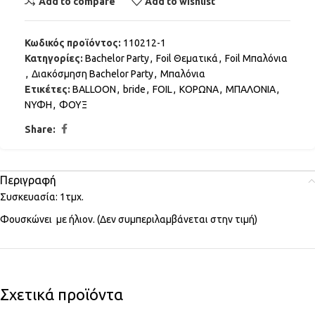
Add to compare
Add to wishlist
Κωδικός προϊόντος:
110212-1
Κατηγορίες:
Bachelor Party
,
Foil Θεματικά
,
Foil Μπαλόνια
,
Διακόσμηση Bachelor Party
,
Μπαλόνια
Ετικέτες:
BALLOON
,
bride
,
FOIL
,
ΚΟΡΩΝΑ
,
ΜΠΑΛΟΝΙΑ
,
ΝΥΦΗ
,
ΦΟΥΞ
Share:
Περιγραφή
Συσκευασία: 1τμχ.
Φουσκώνει με ήλιον. (Δεν συμπεριλαμβάνεται στην τιμή)
Σχετικά προϊόντα