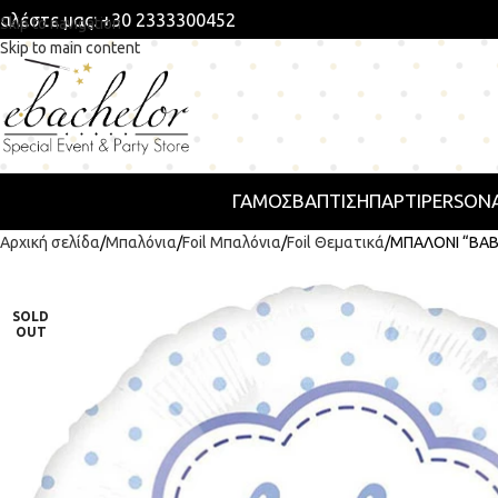
αλέστε μας: +30 2333300452
Skip to navigation
Skip to main content
ΓΑΜΟΣ
ΒΑΠΤΙΣΗ
ΠΆΡΤΙ
PERSONA
Αρχική σελίδα
Μπαλόνια
Foil Μπαλόνια
Foil Θεματικά
ΜΠΑΛΟΝΙ “BABY
SOLD
OUT