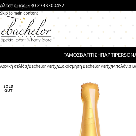
αλέστε μας: +30 2333300452
Skip to navigation
Skip to main content
ΓΑΜΟΣ
ΒΑΠΤΙΣΗ
ΠΆΡΤΙ
PERSONA
Αρχική σελίδα
Bachelor Party
Διακόσμηση Bachelor Party
Μπαλόνια B
SOLD
OUT