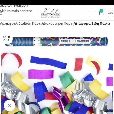
Skip to navigation
Skip to main content
0
0,00
Αρχική σελίδα
Είδη Πάρτι
Διακόσμηση Πάρτι
Διάφορα Είδη Πάρτι
SOLD
OUT
Click to enlarge