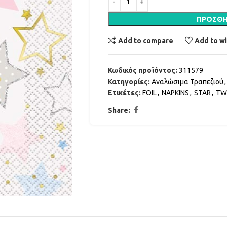
ΠΡΟΣΘΉ
Add to compare
Add to wi
Κωδικός προϊόντος:
311579
Κατηγορίες:
Αναλώσιμα Τραπεζιού
,
Ετικέτες:
FOIL
,
NAPKINS
,
STAR
,
TW
Share: