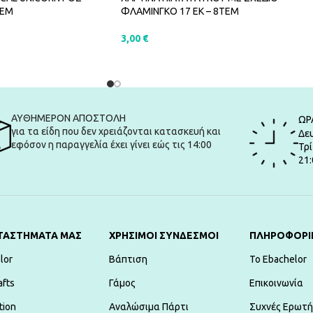
ΤΕΜ
ΦΛΑΜΙΝΓΚΟ 17 EK – 8ΤΕΜ
3,00
€
ΑΛΆΘΙ
ΠΡΟΣΘΉΚΗ ΣΤΟ ΚΑΛΆΘΙ
ΑΥΘΗΜΕΡΟΝ ΑΠΟΣΤΟΛΗ
ΩΡ
για τα είδη που δεν χρειάζονται κατασκευή και
Δευ
εφόσον η παραγγελία έχει γίνει εώς τις 14:00
Τρί
21:
ΤΑΣΤΗΜΑΤΑ ΜΑΣ
ΧΡΗΣΙΜΟΙ ΣΥΝΔΕΣΜΟΙ
ΠΛΗΡΟΦΟΡΙ
lor
Βάπτιση
To Ebachelor
afts
Γάμος
Επικοινωνία
tion
Αναλώσιμα Πάρτι
Συχνές Ερωτή