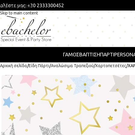
αλέστε μας: +30 2333300452
Skip to navigation
Skip to main content
ΓΑΜΟΣ
ΒΑΠΤΙΣΗ
ΠΆΡΤΙ
PERSONA
Αρχική σελίδα
Είδη Πάρτι
Αναλώσιμα Τραπεζιού
Χαρτοπετσέτες
ΧΑΡ