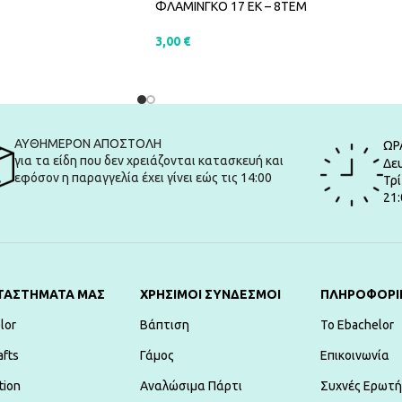
ΦΛΑΜΙΝΓΚΟ 17 EK – 8ΤΕΜ
3,00
€
ΑΛΆΘΙ
ΠΡΟΣΘΉΚΗ ΣΤΟ ΚΑΛΆΘΙ
ΑΥΘΗΜΕΡΟΝ ΑΠΟΣΤΟΛΗ
ΩΡ
για τα είδη που δεν χρειάζονται κατασκευή και
Δευ
εφόσον η παραγγελία έχει γίνει εώς τις 14:00
Τρί
21:
ΤΑΣΤΗΜΑΤΑ ΜΑΣ
ΧΡΗΣΙΜΟΙ ΣΥΝΔΕΣΜΟΙ
ΠΛΗΡΟΦΟΡΙ
lor
Βάπτιση
To Ebachelor
afts
Γάμος
Επικοινωνία
tion
Αναλώσιμα Πάρτι
Συχνές Ερωτή