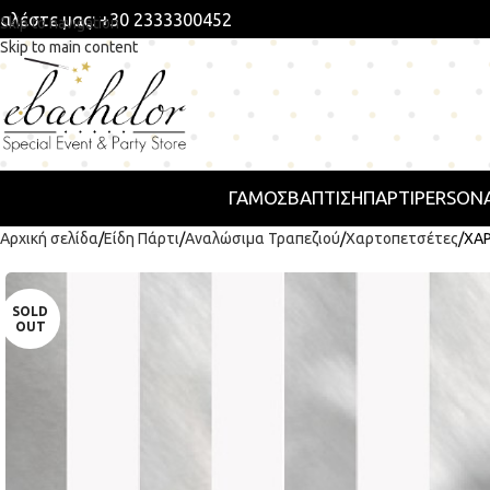
αλέστε μας: +30 2333300452
Skip to navigation
Skip to main content
ΓΑΜΟΣ
ΒΑΠΤΙΣΗ
ΠΆΡΤΙ
PERSONA
Αρχική σελίδα
Είδη Πάρτι
Αναλώσιμα Τραπεζιού
Χαρτοπετσέτες
ΧΑΡ
SOLD
OUT