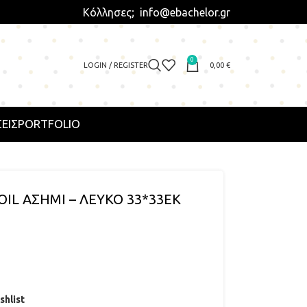
Κόλλησες; info@ebachelor.gr
0
LOGIN / REGISTER
0,00
€
ΕΙΣ
PORTFOLIO
IL ΑΣΗΜΙ – ΛΕΥΚΟ 33*33ΕΚ
shlist