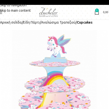
Skip to navigation
Skip to main content
0
0,00
Αρχική σελίδα
Είδη Πάρτι
Αναλώσιμα Τραπεζιού
Cupcakes