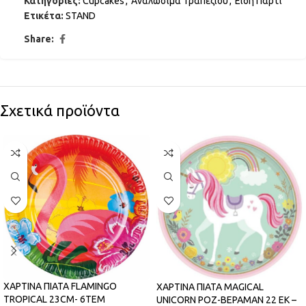
Κατηγορίες:
Cupcakes
,
Αναλώσιμα Τραπεζιού
,
Είδη Πάρτι
Ετικέτα:
STAND
Share:
Σχετικά προϊόντα
ΧΑΡΤΙΝΑ ΠΙΑΤΑ FLAMINGO
ΧΑΡΤΙΝΑ ΠΙΑΤΑ MAGICAL
TROPICAL 23CM- 6ΤΕΜ
UNICORN ΡΟΖ-ΒΕΡΑΜΑΝ 22 ΕΚ –