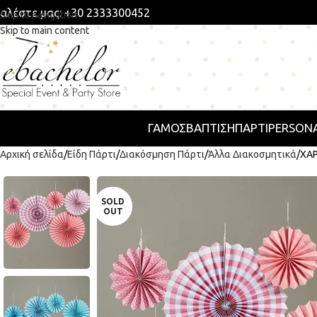
αλέστε μας: +30 2333300452
Skip to navigation
Skip to main content
ΓΑΜΟΣ
ΒΑΠΤΙΣΗ
ΠΆΡΤΙ
PERSONA
Αρχική σελίδα
Είδη Πάρτι
Διακόσμηση Πάρτι
Άλλα Διακοσμητικά
ΧΑΡ
SOLD
OUT