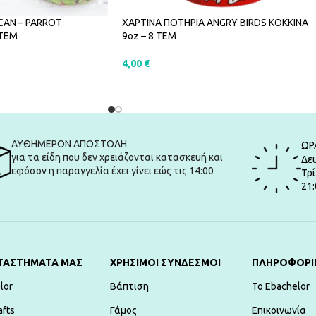
CAN – PARROT
ΧΑΡΤΙΝΑ ΠΟΤΗΡΙΑ ANGRY BIRDS ΚΟΚΚΙΝΑ
2ΤΕΜ
9oz – 8 ΤΕΜ
4,00
€
ΑΛΆΘΙ
ΠΡΟΣΘΉΚΗ ΣΤΟ ΚΑΛΆΘΙ
ΑΥΘΗΜΕΡΟΝ ΑΠΟΣΤΟΛΗ
ΩΡ
για τα είδη που δεν χρειάζονται κατασκευή και
Δευ
εφόσον η παραγγελία έχει γίνει εώς τις 14:00
Τρί
21:
ΤΑΣΤΗΜΑΤΑ ΜΑΣ
ΧΡΗΣΙΜΟΙ ΣΥΝΔΕΣΜΟΙ
ΠΛΗΡΟΦΟΡΙ
lor
Βάπτιση
To Ebachelor
afts
Γάμος
Επικοινωνία