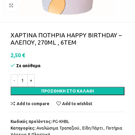
Click to enlarge
ΧΑΡΤΙΝΑ ΠΟΤΗΡΙΑ HAPPY BIRTHDAY –
ΑΛΕΠΟΥ, 270ML , 6ΤΕΜ
2,50
€
Σε απόθεμα
ΠΡΟΣΘΉΚΗ ΣΤΟ ΚΑΛΆΘΙ
Add to compare
Add to wishlist
Κωδικός προϊόντος:
PG-KHBL
Κατηγορίες:
Αναλώσιμα Τραπεζιού
,
Είδη Πάρτι
,
Ποτήρια
Χάρτινα & Πλαστικά