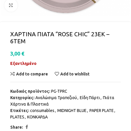
Click to enlarge
ΧΑΡΤΙΝΑ ΠΙΑΤΑ “ROSE CHIC” 23ΕΚ –
6ΤΕΜ
3,00
€
Εξαντλημένο
Add to compare
Add to wishlist
Κωδικός προϊόντος:
PG-TPRC
Κατηγορίες:
Αναλώσιμα Τραπεζιού
,
Είδη Πάρτι
,
Πιάτα
Χάρτινα & Πλαστικά
Ετικέτες:
consumables
,
MIDNIGHT BLUE
,
PAPER PLATE
,
PLATES
,
ΚΟΝΚΑΡΔΑ
Share: