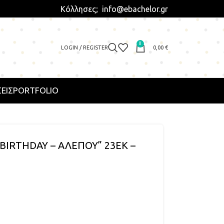
Κόλλησες; info@ebachelor.gr
0
LOGIN / REGISTER
0,00
€
ΕΙΣ
PORTFOLIO
BIRTHDAY – ΑΛΕΠΟΥ” 23ΕΚ –