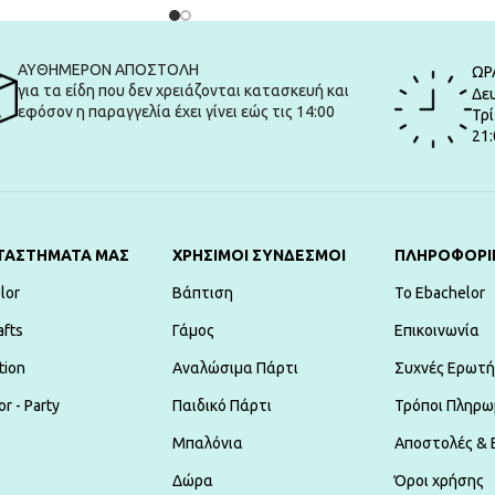
ΑΥΘΗΜΕΡΟΝ ΑΠΟΣΤΟΛΗ
ΩΡ
για τα είδη που δεν χρειάζονται κατασκευή και
Δευ
εφόσον η παραγγελία έχει γίνει εώς τις 14:00
Τρί
21:
ΤΑΣΤΗΜΑΤΑ ΜΑΣ
ΧΡΗΣΙΜΟΙ ΣΥΝΔΕΣΜΟΙ
ΠΛΗΡΟΦΟΡΙ
lor
Βάπτιση
To Ebachelor
afts
Γάμος
Επικοινωνία
tion
Αναλώσιμα Πάρτι
Συχνές Ερωτή
r - Party
Παιδικό Πάρτι
Τρόποι Πληρω
Μπαλόνια
Αποστολές & 
Δώρα
Όροι χρήσης