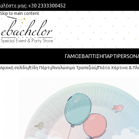
αλέστε μας: +30 2333300452
Skip to navigation
Skip to main content
ΓΑΜΟΣ
ΒΑΠΤΙΣΗ
ΠΆΡΤΙ
PERSONA
Αρχική σελίδα
Είδη Πάρτι
Αναλώσιμα Τραπεζιού
Πιάτα Χάρτινα & Πλ