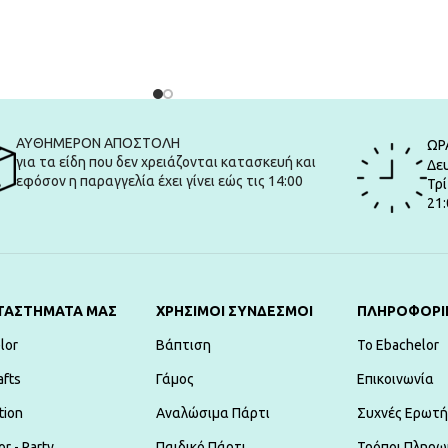
ΠΡΟΣΘΉΚΗ ΣΤΟ ΚΑΛΆΘΙ
ΑΛΆΘΙ
ΑΥΘΗΜΕΡΟΝ ΑΠΟΣΤΟΛΗ
ΩΡ
για τα είδη που δεν χρειάζονται κατασκευή και
Δευ
εφόσον η παραγγελία έχει γίνει εώς τις 14:00
Τρί
21:
ΤΑΣΤΗΜΑΤΑ ΜΑΣ
ΧΡΗΣΙΜΟΙ ΣΥΝΔΕΣΜΟΙ
ΠΛΗΡΟΦΟΡΙ
lor
Βάπτιση
To Ebachelor
afts
Γάμος
Επικοινωνία
tion
Αναλώσιμα Πάρτι
Συχνές Ερωτή
r - Party
Παιδικό Πάρτι
Τρόποι Πληρω