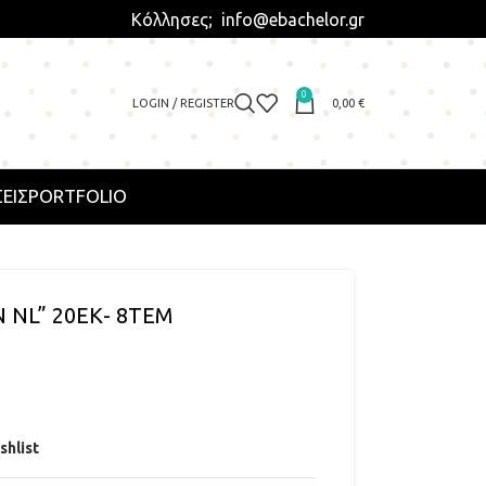
Κόλλησες; info@ebachelor.gr
0
LOGIN / REGISTER
0,00
€
ΕΙΣ
PORTFOLIO
 NL” 20ΕΚ- 8ΤΕΜ
shlist