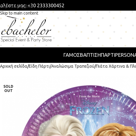
αλέστε μας: +30 2333300452
Skip to navigation
Skip to main content
ΓΑΜΟΣ
ΒΑΠΤΙΣΗ
ΠΆΡΤΙ
PERSONA
Αρχική σελίδα
Είδη Πάρτι
Αναλώσιμα Τραπεζιού
Πιάτα Χάρτινα & Πλ
SOLD
OUT