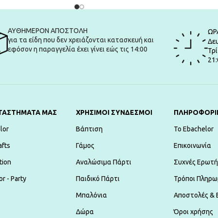
ΑΥΘΗΜΕΡΟΝ ΑΠΟΣΤΟΛΗ
ΩΡ
για τα είδη που δεν χρειάζονται κατασκευή και
Δευ
εφόσον η παραγγελία έχει γίνει εώς τις 14:00
Τρί
21:
ΤΑΣΤΗΜΑΤΑ ΜΑΣ
ΧΡΗΣΙΜΟΙ ΣΥΝΔΕΣΜΟΙ
ΠΛΗΡΟΦΟΡΙ
lor
Βάπτιση
To Ebachelor
afts
Γάμος
Επικοινωνία
tion
Αναλώσιμα Πάρτι
Συχνές Ερωτή
r - Party
Παιδικό Πάρτι
Τρόποι Πληρω
Μπαλόνια
Αποστολές & 
Δώρα
Όροι χρήσης