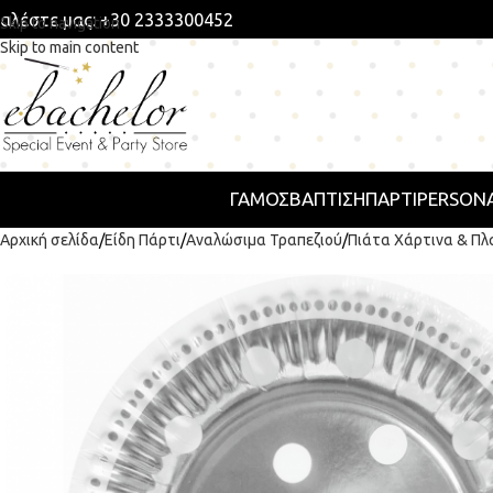
αλέστε μας: +30 2333300452
Skip to navigation
Skip to main content
ΓΑΜΟΣ
ΒΑΠΤΙΣΗ
ΠΆΡΤΙ
PERSONA
Αρχική σελίδα
Είδη Πάρτι
Αναλώσιμα Τραπεζιού
Πιάτα Χάρτινα & Πλ