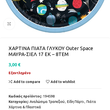
Click to enlarge
ΧΑΡΤΙΝΑ ΠΙΑΤΑ ΓΛΥΚΟΥ Outer Space
ΜΑΥΡΑ-ΣΙΕΛ 17 ΕΚ – 8ΤΕΜ
3,00
€
Εξαντλημένο
Add to compare
Add to wishlist
Κωδικός προϊόντος:
194598
Κατηγορίες:
Αναλώσιμα Τραπεζιού
,
Είδη Πάρτι
,
Πιάτα
Χάρτινα & Πλαστικά