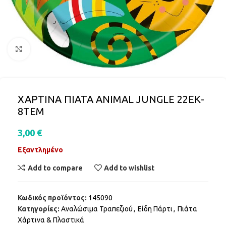
Click to enlarge
ΧΑΡΤΙΝΑ ΠΙΑΤΑ ANIMAL JUNGLE 22ΕΚ-
8ΤΕΜ
3,00
€
Εξαντλημένο
Add to compare
Add to wishlist
Κωδικός προϊόντος:
145090
Κατηγορίες:
Αναλώσιμα Τραπεζιού
,
Είδη Πάρτι
,
Πιάτα
Χάρτινα & Πλαστικά