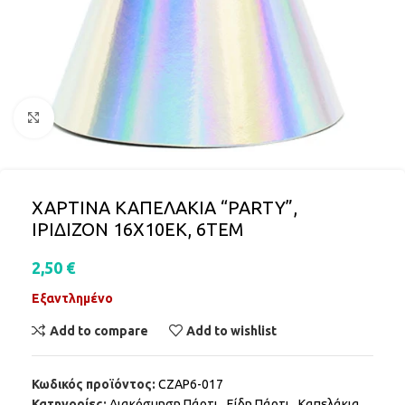
Click to enlarge
ΧΑΡΤΙΝΑ ΚΑΠΕΛΑΚΙΑ “PARTY”,
ΙΡΙΔΙΖΟΝ 16X10ΕΚ, 6ΤΕΜ
2,50
€
Εξαντλημένο
Add to compare
Add to wishlist
Κωδικός προϊόντος:
CZAP6-017
Κατηγορίες:
Διακόσμηση Πάρτι
,
Είδη Πάρτι
,
Καπελάκια