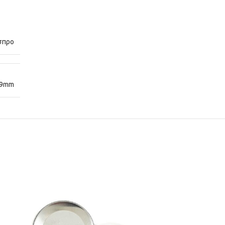
σπρο
9mm