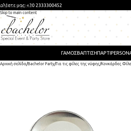
αλέστε μας: +30 2333300452
Skip to navigation
Skip to main content
ΓΑΜΟΣ
ΒΑΠΤΙΣΗ
ΠΆΡΤΙ
PERSONA
Αρχική σελίδα
Bachelor Party
Για τις φίλες της νύφης
Κονκάρδες Φίλ