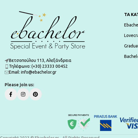
ΤΑ ΚΑ
Ebache
Lovecr
Gradua
Bachelo
Βετσοπούλου 113, Αλεξάνδρεια
Τηλέφωνο: (+30) 23333 00452
Εmail: info@ebachelor.gr
Please join us: