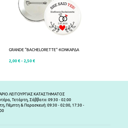
GRANDE “BACHELORETTE”-ΚΟΝΚΑΡΔΑ
HAPPY BRIDE-ΚΟ
2,00
€
–
2,50
€
2,00
€
–
2,50
€
SELECT OPTIONS
SELECT OPTIO
ΑΡΙΟ ΛΕΙΤΟΥΡΓΙΑΣ ΚΑΤΑΣΤΗΜΑΤΟΣ
τέρα, Τετάρτη, Σάββατο: 09:30 - 02:00
τη, Πέμπτη & Παρασκευή: 09:30 - 02:00, 17:30 -
00