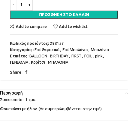
ΠΡΟΣΘΉΚΗ ΣΤΟ ΚΑΛΆΘΙ
Add to compare
Add to wishlist
Κωδικός προϊόντος:
298157
Κατηγορίες:
Foil Θεματικά
,
Foil Μπαλόνια
,
Μπαλόνια
Ετικέτες:
BALLOON
,
BIRTHDAY
,
FIRST
,
FOIL
,
pink
,
ΓΕΝΕΘΛΙΑ
,
Κορίτσι
,
ΜΠΑΛΟΝΙΑ
Share:
Περιγραφή
Συσκευασία : 1 τμχ.
Φουσκώνει με ήλιον. (Δε συμπεριλαμβάνεται στην τιμή)