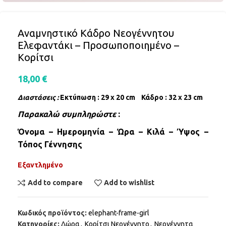
Αναμνηστικό Κάδρο Νεογέννητου
Ελεφαντάκι – Προσωποποιημένο –
Κορίτσι
18,00
€
Διαστάσεις :
Εκτύπωση : 29 x 20 cm
Κάδρο : 32 x 23 cm
Παρακαλώ συμπληρώστε
:
Όνομα – Ημερομηνία – Ώρα – Κιλά – Ύψος –
Τόπος Γέννησης
Εξαντλημένο
Add to compare
Add to wishlist
Κωδικός προϊόντος:
elephant-frame-girl
Κατηγορίες:
Δώρα
,
Κορίτσι Νεογέννητο
,
Νεογέννητα