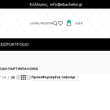
Κόλλησες; info@ebachelor.gr
0
LOGIN / REGISTER
0,00
€
ΕΙΣ
PORTFOLIO
ΕΊΔΗ ΠΆΡΤΙ
ΜΠΑΛΌΝΙΑ
24
36