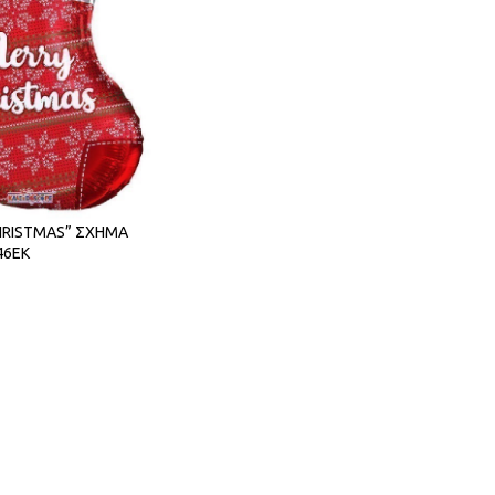
HRISTMAS” ΣΧΗΜΑ
46ΕΚ
ΑΛΆΘΙ