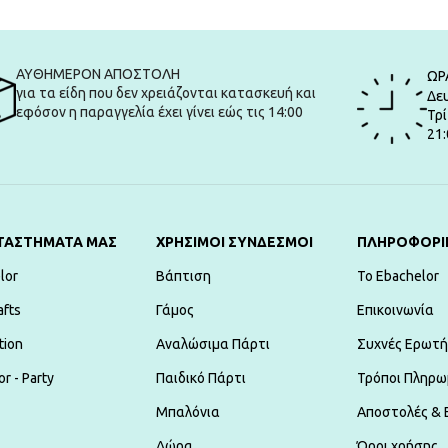
ΑΥΘΗΜΕΡΟΝ ΑΠΟΣΤΟΛΗ
ΩΡ
για τα είδη που δεν χρειάζονται κατασκευή και
Δευ
εφόσον η παραγγελία έχει γίνει εώς τις 14:00
Τρί
21:
ΤΑΣΤΗΜΑΤΑ ΜΑΣ
ΧΡΗΣΙΜΟΙ ΣΥΝΔΕΣΜΟΙ
ΠΛΗΡΟΦΟΡΙ
lor
Βάπτιση
To Ebachelor
afts
Γάμος
Επικοινωνία
tion
Αναλώσιμα Πάρτι
Συχνές Ερωτή
r - Party
Παιδικό Πάρτι
Τρόποι Πληρω
Μπαλόνια
Αποστολές & 
Δώρα
Όροι χρήσης