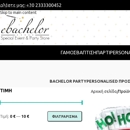
αλέστε μας: +30 2333300452
Skip to navigation
Skip to main content
ΓΑΜΟΣ
ΒΑΠΤΙΣΗ
ΠΆΡΤΙ
PERSONA
BACHELOR PARTY
PERSONALISED ΠΡΟ
ΤΙΜΗ
Αρχική σελίδα
Προϊό
Τιμή:
0 €
—
10 €
ΦΙΛΤΡΆΡΙΣΜΑ