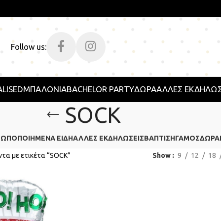
Follow us:
LISED
ΜΠΑΛΟΝΙΑ
BACHELOR PARTY
ΔΩΡΑ
ΑΛΛΕΣ ΕΚΔΗΛΩΣ
SOCK
ΣΩΠΟΠΟΙΗΜΈΝΑ ΕΊΔΗ
ΆΛΛΕΣ ΕΚΔΗΛΏΣΕΙΣ
ΒΆΠΤΙΣΗ
ΓΆΜΟΣ
ΔΏΡΑ
ντα με ετικέτα “SOCK”
Show
9
12
18