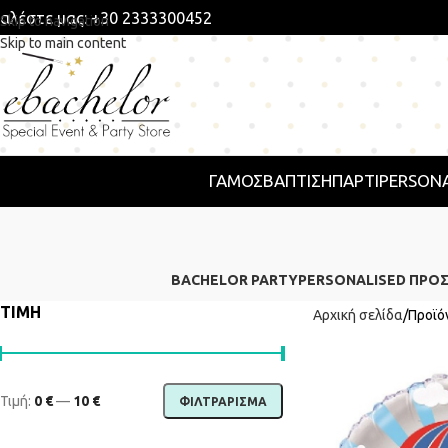
αλέστε μας: +30 2333300452
Skip to navigation
Skip to main content
ΓΑΜΟΣ
ΒΑΠΤΙΣΗ
ΠΆΡΤΙ
PERSONA
BACHELOR PARTY
PERSONALISED ΠΡΟ
ΤΙΜΗ
Αρχική σελίδα
Προϊό
Τιμή:
0 €
—
10 €
ΦΙΛΤΡΆΡΙΣΜΑ