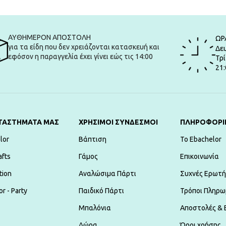
ΑΥΘΗΜΕΡΟΝ ΑΠΟΣΤΟΛΗ
ΩΡ
για τα είδη που δεν χρειάζονται κατασκευή και
Δευ
εφόσον η παραγγελία έχει γίνει εώς τις 14:00
Τρί
21:
ΤΑΣΤΗΜΑΤΑ ΜΑΣ
ΧΡΗΣΙΜΟΙ ΣΥΝΔΕΣΜΟΙ
ΠΛΗΡΟΦΟΡΙ
lor
Βάπτιση
To Ebachelor
afts
Γάμος
Επικοινωνία
tion
Αναλώσιμα Πάρτι
Συχνές Ερωτή
r - Party
Παιδικό Πάρτι
Τρόποι Πληρω
Μπαλόνια
Αποστολές & 
Δώρα
Όροι χρήσης