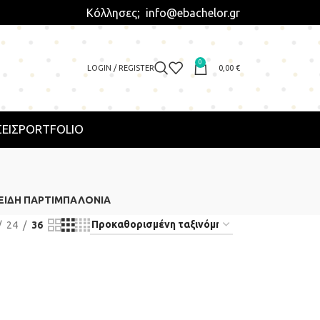
Κόλλησες; info@ebachelor.gr
0
LOGIN / REGISTER
0,00
€
ΕΙΣ
PORTFOLIO
ΕΊΔΗ ΠΆΡΤΙ
ΜΠΑΛΌΝΙΑ
24
36