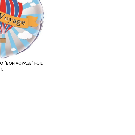
 “BON VOYAGE” FOIL
ΕΚ
ΑΛΆΘΙ