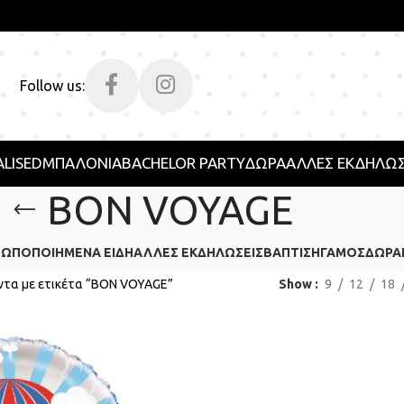
Follow us:
LISED
ΜΠΑΛΟΝΙΑ
BACHELOR PARTY
ΔΩΡΑ
ΑΛΛΕΣ ΕΚΔΗΛΩΣ
BON VOYAGE
ΣΩΠΟΠΟΙΗΜΈΝΑ ΕΊΔΗ
ΆΛΛΕΣ ΕΚΔΗΛΏΣΕΙΣ
ΒΆΠΤΙΣΗ
ΓΆΜΟΣ
ΔΏΡΑ
ντα με ετικέτα “BON VOYAGE”
Show
9
12
18